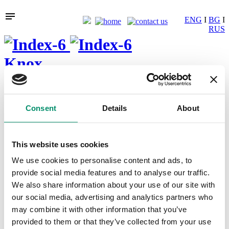
ENG
I
BG
I
RUS
Knox
Consent
Details
About
Index-6
This website uses cookies
We use cookies to personalise content and ads, to
За нас
provide social media features and to analyse our traffic.
История
Мисия
We also share information about your use of our site with
Производствена база
our social media, advertising and analytics partners who
Марки и патенти
may combine it with other information that you’ve
Качество и околна среда
Нашите продукти
provided to them or that they’ve collected from your use